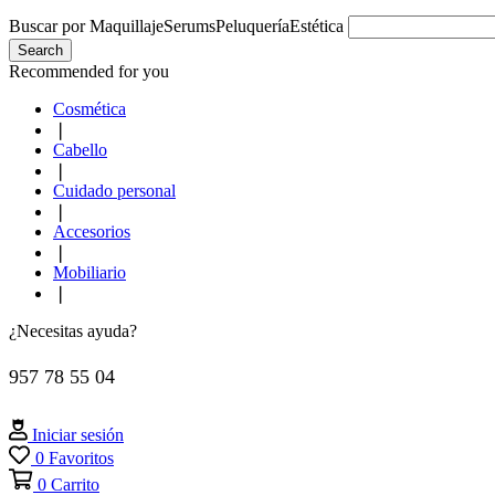
Buscar por
Maquillaje
Serums
Peluquería
Estética
Search
Recommended for you
Cosmética
❘
Cabello
❘
Cuidado personal
❘
Accesorios
❘
Mobiliario
❘
¿Necesitas ayuda?
957 78 55 04
Iniciar sesión
0
Favoritos
0
Carrito