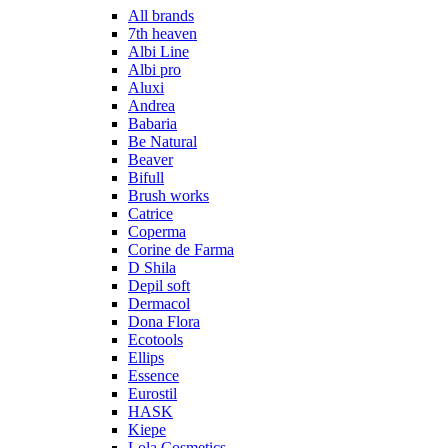
All brands
7th heaven
Albi Line
Albi pro
Aluxi
Andrea
Babaria
Be Natural
Beaver
Bifull
Brush works
Catrice
Coperma
Corine de Farma
D Shila
Depil soft
Dermacol
Dona Flora
Ecotools
Ellips
Essence
Eurostil
HASK
Kiepe
Lola Cosmetics