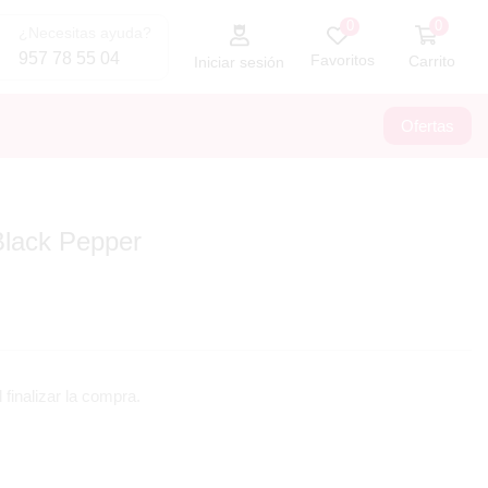
0
0
¿Necesitas ayuda?
957 78 55 04
Favoritos
Carrito
Iniciar sesión
Ofertas
Black Pepper
 finalizar la compra.