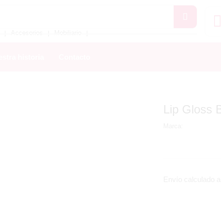
Accesorios
Mobiliario
❘
❘
❘
stra historia
Contacto
Lip Gloss 
Marca:
Envío calculado al