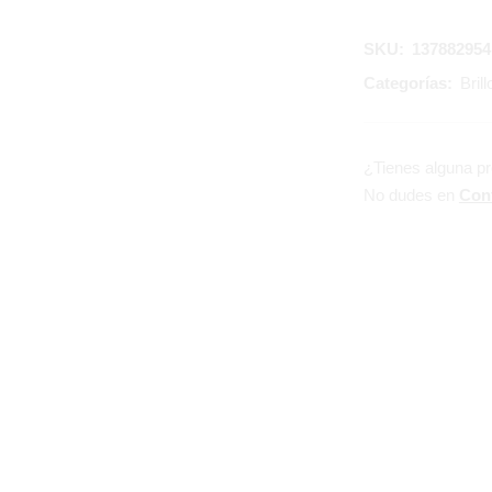
SKU:
137882954
Categorías:
Bril
¿Tienes alguna p
No dudes en
Con