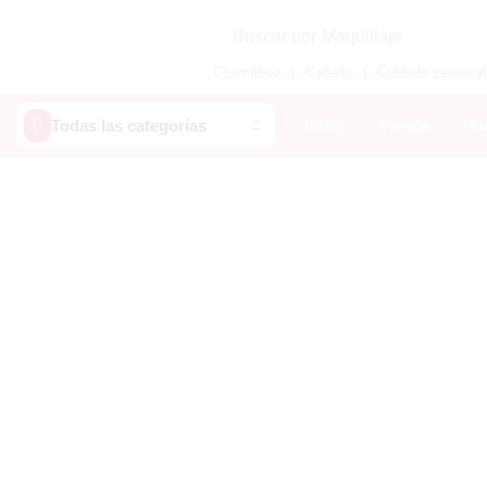
Buscar por
Maquillaje
Cosmética
Cabello
Cuidado personal
❘
❘
Todas las categorías
Inicio
Tienda
Nue