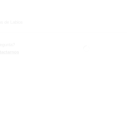
los de Labios
regunta?
tactarnos