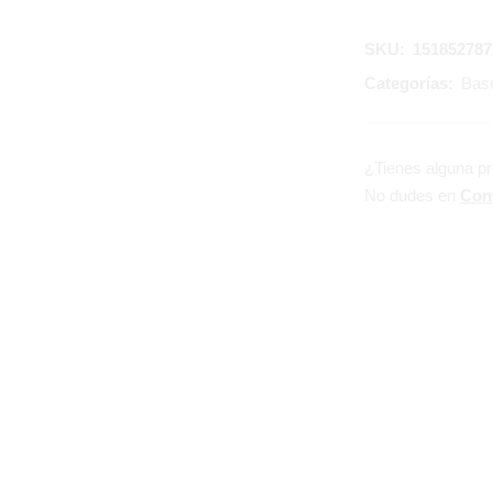
SKU:
151852787
Categorías:
Base
¿Tienes alguna p
No dudes en
Con