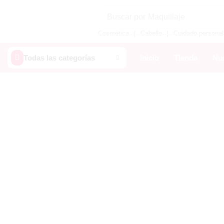
Buscar por
Maquillaje
Cosmética
Cabello
Cuidado personal
❘
❘
Todas las categorías
Inicio
Tienda
Nue