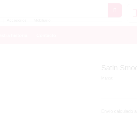
Accesorios
Mobiliario
❘
❘
❘
stra historia
Contacto
Satin Smoo
Marca:
Envío calculado al