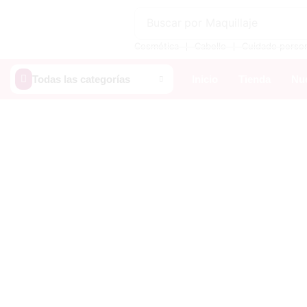
Buscar por
Maquillaje
❘
❘
Cosmética
Cabello
Cuidado perso
Todas las categorías
Inicio
Tienda
Nue