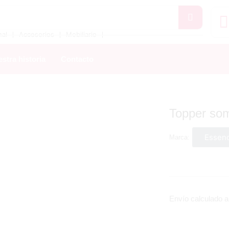
❘
❘
❘
nal
Accesorios
Mobiliario
stra historia
Contacto
Topper som
Essen
Marca:
Envío calculado al