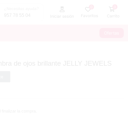
0
0
¿Necesitas ayuda?
957 78 55 04
Favoritos
Carrito
Iniciar sesión
Ofertas
bra de ojos brillante JELLY JEWELS
ce
 finalizar la compra.