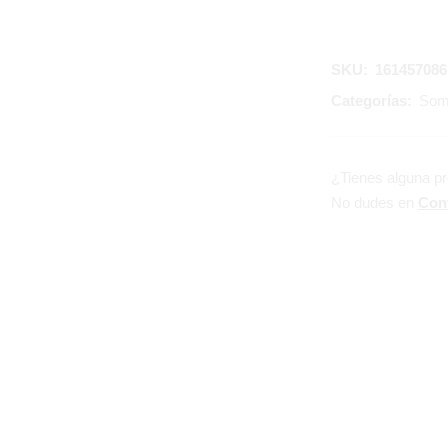
SKU:
161457086
Categorías:
Som
¿Tienes alguna p
No dudes en
Con