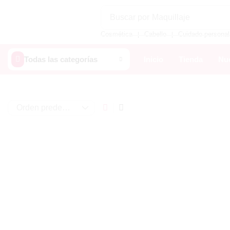
Buscar por
Maquillaje
Cosmética
Cabello
Cuidado personal
❘
❘
Todas las categorías
Inicio
Tienda
Nue