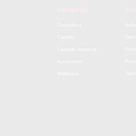
Categorias
Tex
Cosmética
Avis
Cabello
Decl
Cuidado personal
Polí
Accesorios
Polí
Mobiliario
Térm