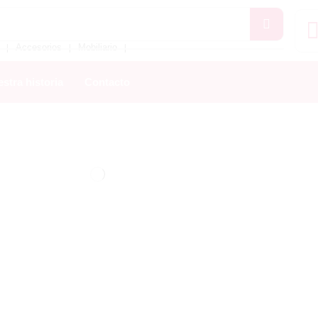
Accesorios
Mobiliario
❘
❘
❘
stra historia
Contacto