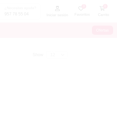
0
0
¿Necesitas ayuda?
957 78 55 04
Favoritos
Carrito
Iniciar sesión
Ofertas
Show