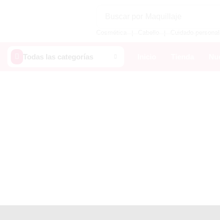
Buscar por
Maquillaje
Cosmética
Cabello
Cuidado personal
❘
❘
Todas las categorías
Inicio
Tienda
Nue