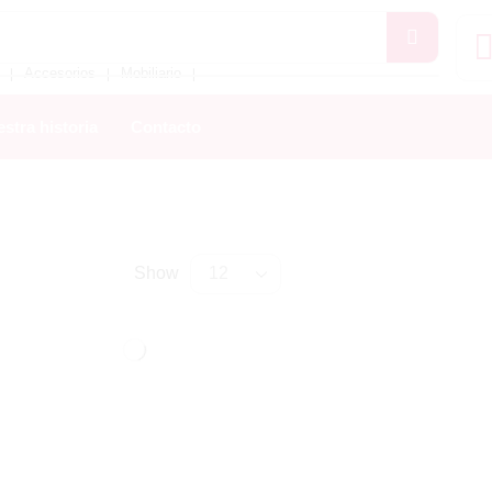
Accesorios
Mobiliario
❘
❘
❘
stra historia
Contacto
Show