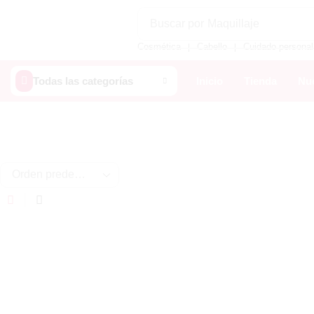
Buscar por
Maquillaje
Cosmética
Cabello
Cuidado personal
❘
❘
Todas las categorías
Inicio
Tienda
Nue