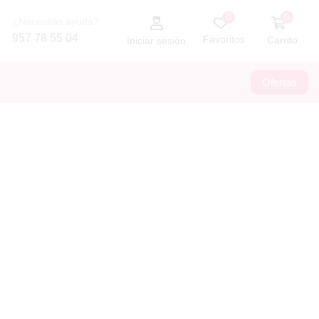
0
0
¿Necesitas ayuda?
957 78 55 04
Favoritos
Carrito
Iniciar sesión
Ofertas