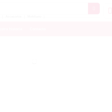
Accesorios
Mobiliario
❘
❘
❘
stra historia
Contacto