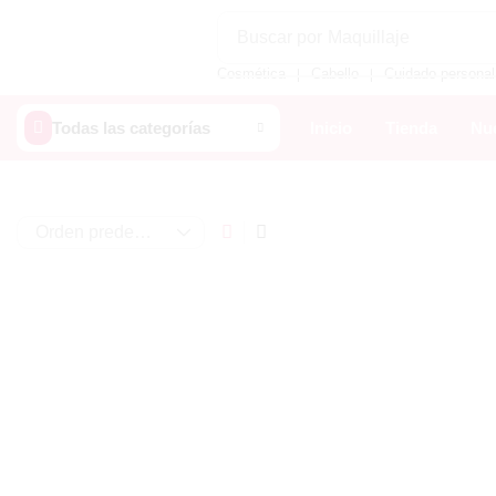
Buscar por
Maquillaje
Cosmética
Cabello
Cuidado personal
❘
❘
Todas las categorías
Inicio
Tienda
Nue