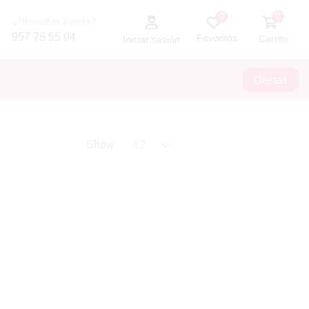
0
0
¿Necesitas ayuda?
957 78 55 04
Favoritos
Carrito
Iniciar sesión
Ofertas
Show