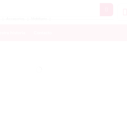
Accesorios
Mobiliario
❘
❘
❘
stra historia
Contacto