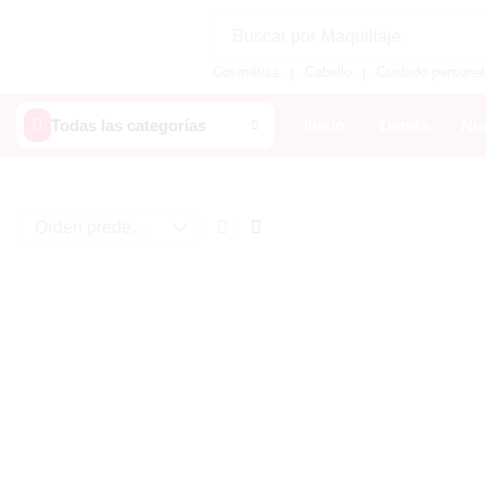
Buscar por
Maquillaje
Cosmética
Cabello
Cuidado personal
❘
❘
Todas las categorías
Inicio
Tienda
Nue