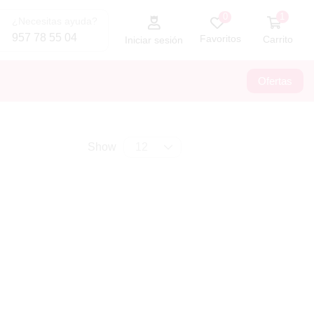
1
0
¿Necesitas ayuda?
957 78 55 04
Favoritos
Carrito
Iniciar sesión
Ofertas
Show