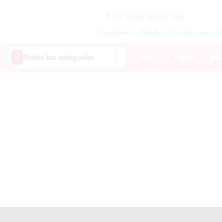
Buscar por
Maquillaje
Cosmética
Cabello
Cuidado personal
❘
❘
Todas las categorías
Inicio
Tienda
Nue