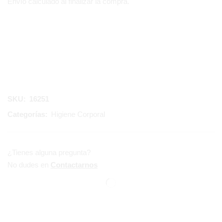
Envío calculado al finalizar la compra.
SKU:
16251
Categorías:
Higiene Corporal
¿Tienes alguna pregunta?
No dudes en
Contactarnos