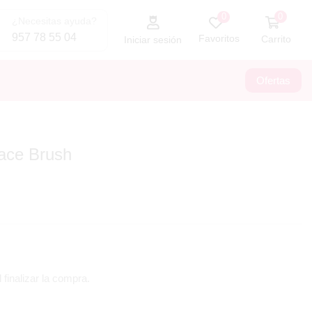
0
0
¿Necesitas ayuda?
957 78 55 04
Favoritos
Carrito
Iniciar sesión
Ofertas
ace Brush
 finalizar la compra.