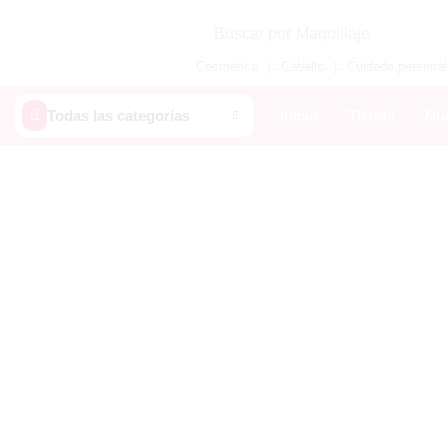
Buscar por
Maquillaje
Cosmética
Cabello
Cuidado personal
❘
❘
Todas las categorías
Inicio
Tienda
Nue