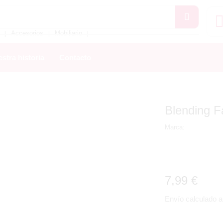
Accesorios
Mobiliario
❘
❘
❘
stra historia
Contacto
Blending F
Marca:
7,99
€
Envío calculado al