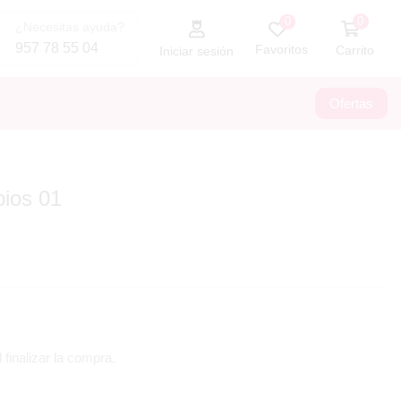
0
0
¿Necesitas ayuda?
957 78 55 04
Favoritos
Carrito
Iniciar sesión
Ofertas
abios 01
 finalizar la compra.