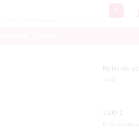
Accesorios
Mobiliario
❘
❘
❘
stra historia
Contacto
Brillo de l
Marca:
2,00
€
Envío calculado al