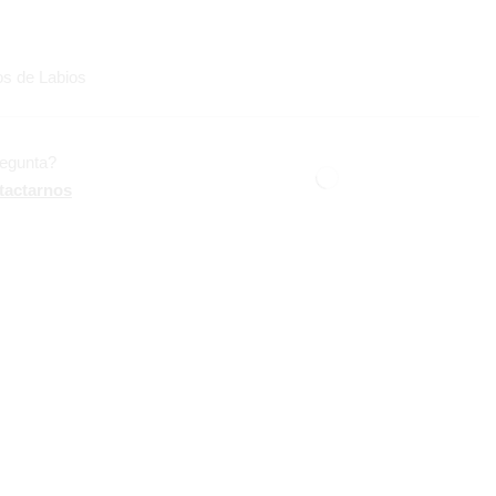
los de Labios
regunta?
tactarnos