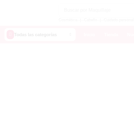
Buscar por
Maquillaje
Cosmética
Cabello
Cuidado personal
❘
❘
Todas las categorías
Inicio
Tienda
Nue