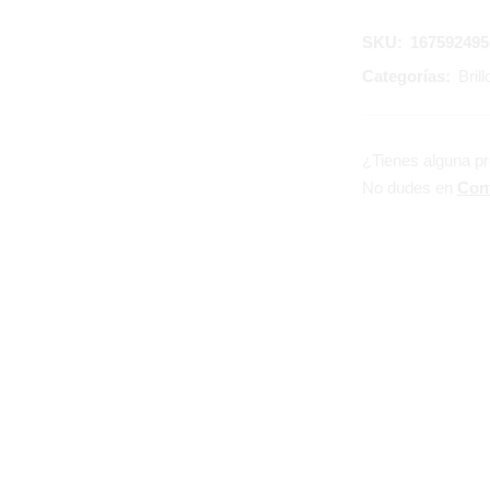
SKU:
167592495
Categorías:
Bril
¿Tienes alguna p
No dudes en
Con