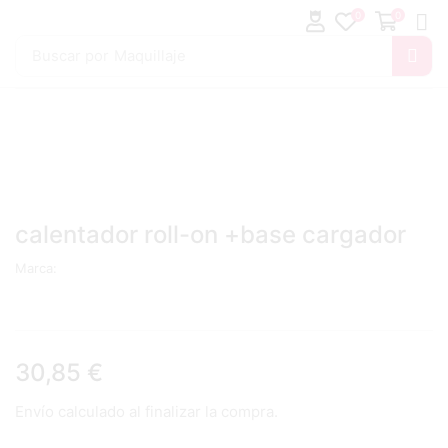
0
0
Buscar por
Maquillaje
calentador roll-on +base cargador
Marca:
30,85
€
Envío calculado al finalizar la compra.