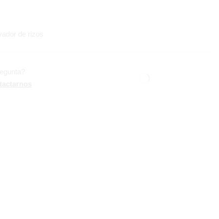
vador de rizos
regunta?
tactarnos