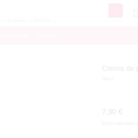
Accesorios
Mobiliario
❘
❘
❘
stra historia
Contacto
Crema de 
Marca:
7,90
€
Envío calculado al