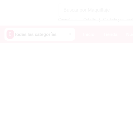
Buscar por
Maquillaje
Cosmética
Cabello
Cuidado personal
❘
❘
Todas las categorías
Inicio
Tienda
Nue