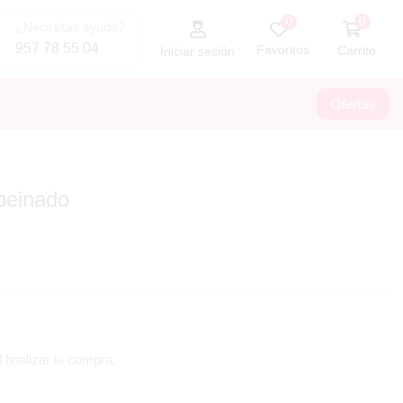
0
0
¿Necesitas ayuda?
957 78 55 04
Favoritos
Carrito
Iniciar sesión
Ofertas
peinado
 finalizar la compra.