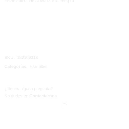
Envío calculado al finalizar la compra.
SKU:
182109313
Categorías:
Esmaltes
¿Tienes alguna pregunta?
No dudes en
Contactarnos