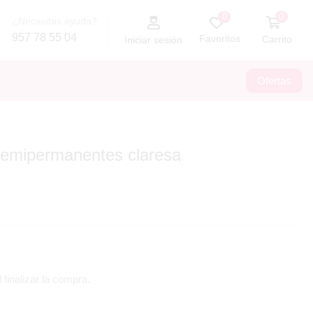
0
0
¿Necesitas ayuda?
957 78 55 04
Favoritos
Carrito
Iniciar sesión
Ofertas
semipermanentes claresa
 finalizar la compra.