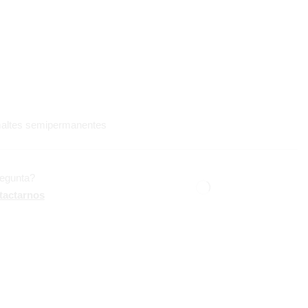
altes semipermanentes
regunta?
tactarnos