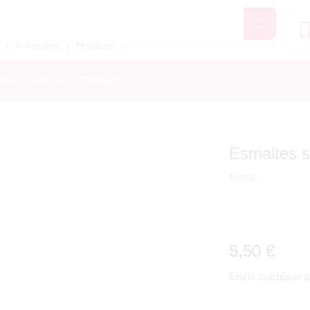
Accesorios
Mobiliario
❘
❘
❘
stra historia
Contacto
Esmaltes 
Marca:
5,50
€
Envío calculado al