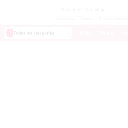
Buscar por
Maquillaje
Cosmética
Cabello
Cuidado personal
❘
❘
Todas las categorías
Inicio
Tienda
Nue