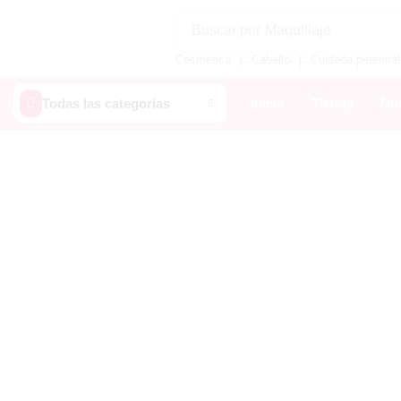
Buscar por
Maquillaje
Cosmética
Cabello
Cuidado personal
❘
❘
Todas las categorías
Inicio
Tienda
Nue