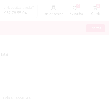
0
0
¿Necesitas ayuda?
957 78 55 04
Favoritos
Carrito
Iniciar sesión
Ofertas
has
 finalizar la compra.