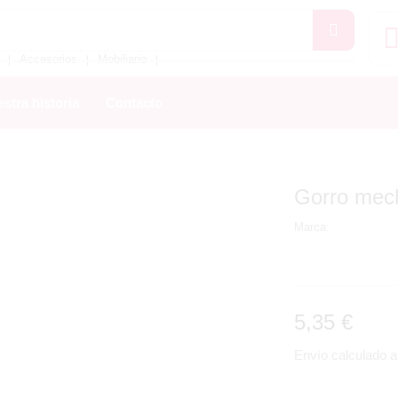
Accesorios
Mobiliario
❘
❘
❘
stra historia
Contacto
Gorro mec
Marca:
5,35
€
Envío calculado al