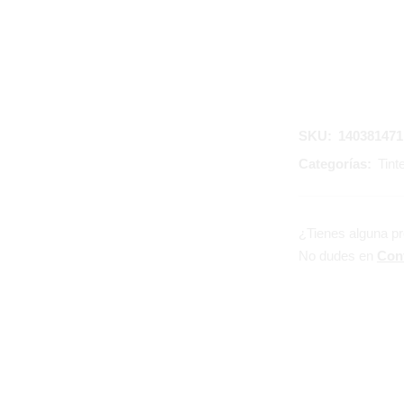
SKU:
140381471
Categorías:
Tint
¿Tienes alguna p
No dudes en
Con