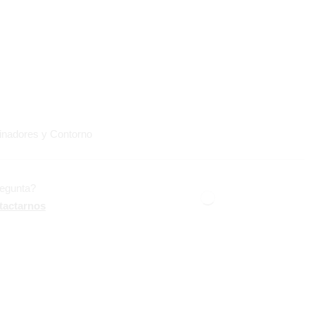
inadores y Contorno
regunta?
tactarnos