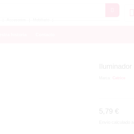
Accesorios
Mobiliario
❘
❘
❘
stra historia
Contacto
Iluminador
Marca:
Catrice
5,79
€
Envío calculado al