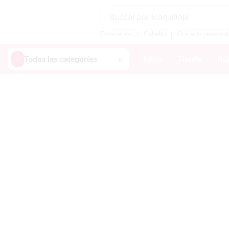
Buscar por
Maquillaje
Cosmética
Cabello
Cuidado personal
❘
❘
Todas las categorías
Inicio
Tienda
Nue