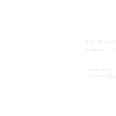
SKU:
181333952
Categorías:
Ilum
¿Tienes alguna p
No dudes en
Con