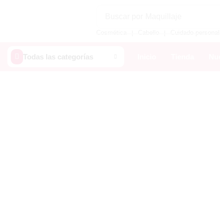
Buscar por
Maquillaje
Cosmética
Cabello
Cuidado personal
❘
❘
Todas las categorías
Inicio
Tienda
Nue