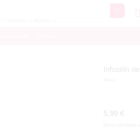
Accesorios
Mobiliario
❘
❘
❘
stra historia
Contacto
Infusión d
Marca:
5,99
€
Envío calculado al