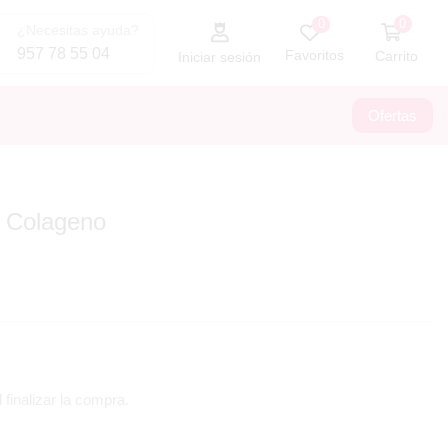
0
0
¿Necesitas ayuda?
957 78 55 04
Favoritos
Carrito
Iniciar sesión
Ofertas
e Colageno
 finalizar la compra.