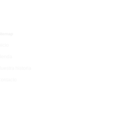
itemap
nicio
ienda
uestra historia
ontacto
al
y
Diseño web