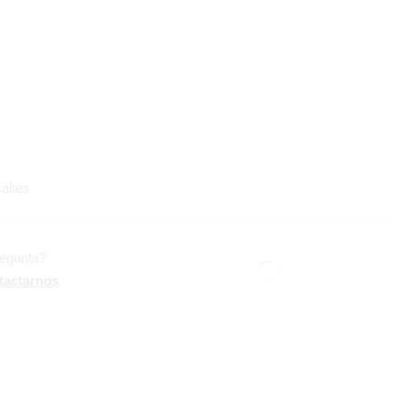
altes
regunta?
tactarnos