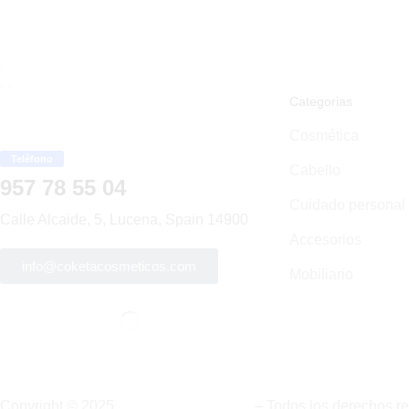
Categorias
Cosmética
Teléfono
Cabello
957 78 55 04
Cuidado personal
Calle Alcaide, 5, Lucena, Spain 14900
Accesorios
info@coketacosmeticos.com
Mobiliario
Copyright © 2025
Coketa cosméticos
– Todos los derechos r