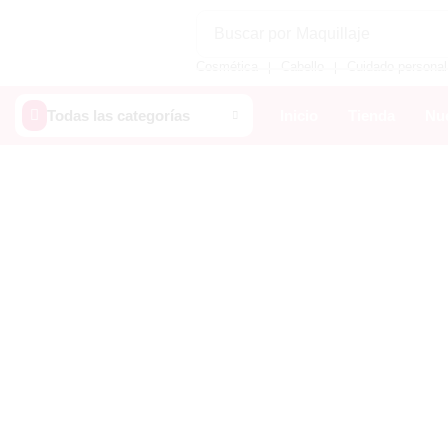
Buscar por
Maquillaje
Cosmética
Cabello
Cuidado personal
❘
❘
Todas las categorías
Inicio
Tienda
Nue