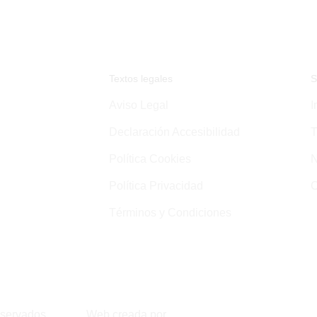
Textos legales
S
Aviso Legal
I
Declaración Accesibilidad
T
Política Cookies
N
Política Privacidad
C
Términos y Condiciones
eservados.
Web creada por
Agencia de Marketing Digit