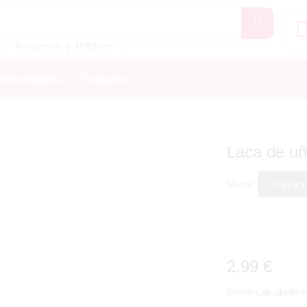
Accesorios
Mobiliario
❘
❘
❘
stra historia
Contacto
Laca de u
Catrice
Marca:
2,99
€
Envío calculado al