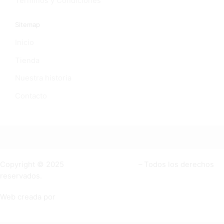
Términos y Condiciones
Sitemap
Inicio
Tienda
Nuestra historia
Contacto
Copyright © 2025
Coketa cosméticos
– Todos los derechos
reservados.
Web creada por
Agencia de Marketing Digital
y
Diseño web