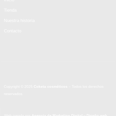
Tienda
Nuestra historia
Contacto
Copyright © 2025
Coketa cosméticos
– Todos los derechos
reservados.
Web creada por
Agencia de Marketing Digital
y
Diseño web