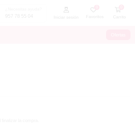
0
0
¿Necesitas ayuda?
957 78 55 04
Favoritos
Carrito
Iniciar sesión
Ofertas
 finalizar la compra.