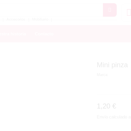
Accesorios
Mobiliario
❘
❘
❘
stra historia
Contacto
Mini pinza
Marca:
1,20
€
Envío calculado al