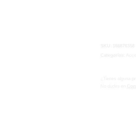
SKU:
166876358
Categorías:
Acces
¿Tienes alguna p
No dudes en
Con