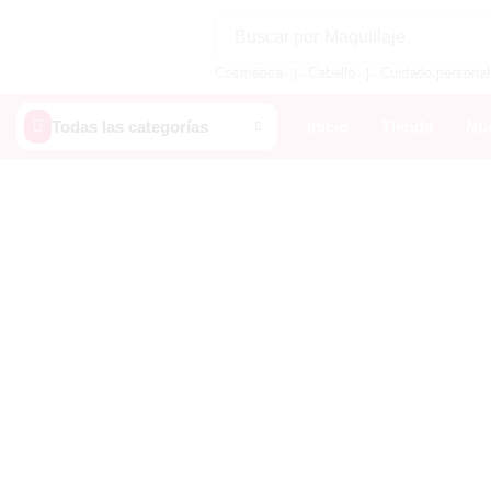
Buscar por
Maquillaje
Cosmética
Cabello
Cuidado personal
❘
❘
Todas las categorías
Inicio
Tienda
Nue