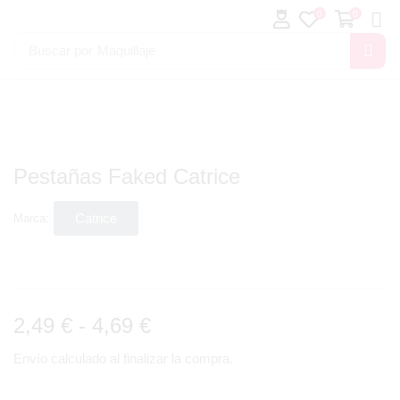
0
0
Buscar por
Maquillaje
Pestañas Faked Catrice
Catrice
Marca:
2,49
€
-
4,69
€
Envío calculado al finalizar la compra.