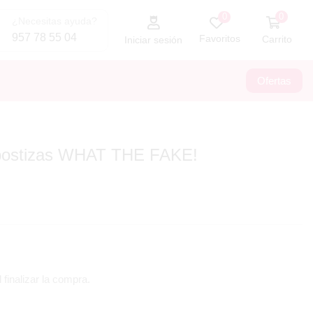
0
0
¿Necesitas ayuda?
957 78 55 04
Favoritos
Carrito
Iniciar sesión
Ofertas
postizas WHAT THE FAKE!
 finalizar la compra.