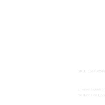
SKU:
16145824
¿Tienes alguna p
No dudes en
Con