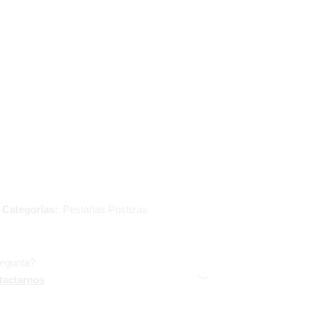
4
Categorías:
Pestañas Postizas
regunta?
tactarnos