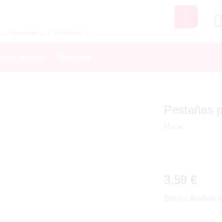
Accesorios
Mobiliario
❘
❘
❘
stra historia
Contacto
Pestañas 
Marca:
3,59
€
Envío calculado al