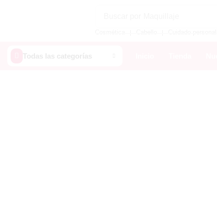
Buscar por
Maquillaje
Cosmética
Cabello
Cuidado personal
❘
❘
Todas las categorías
Inicio
Tienda
Nue