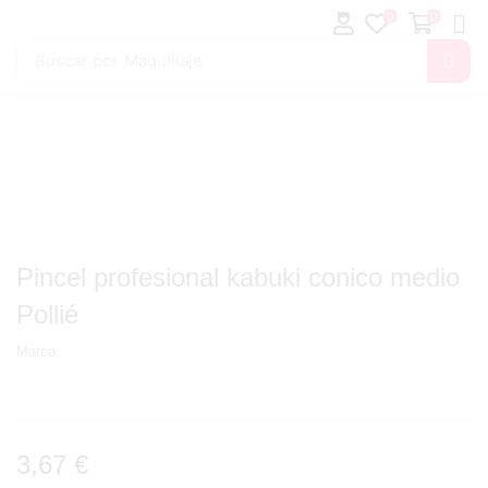
0
0
Buscar por
Maquillaje
Pincel profesional kabuki conico medio
Pollié
Marca:
3,67
€