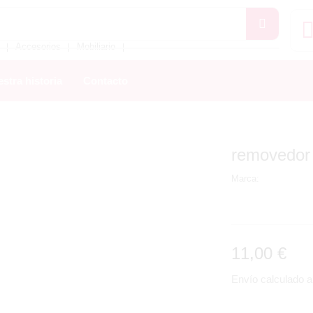
Accesorios
Mobiliario
❘
❘
❘
stra historia
Contacto
removedor
Marca:
11,00
€
Envío calculado al