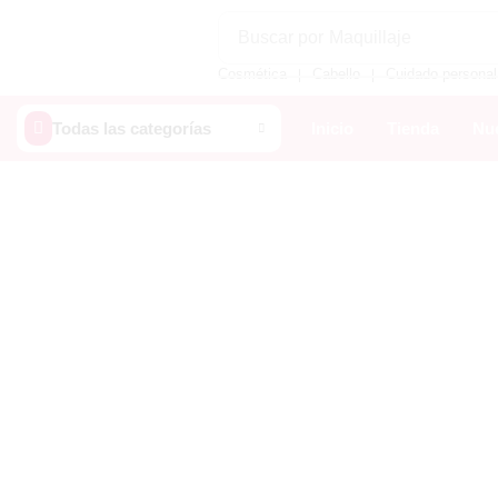
Buscar por
Maquillaje
Cosmética
Cabello
Cuidado personal
❘
❘
Todas las categorías
Inicio
Tienda
Nue