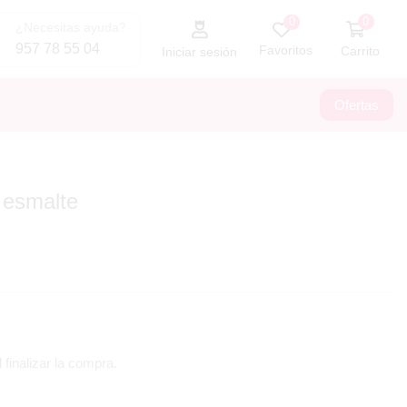
0
0
¿Necesitas ayuda?
957 78 55 04
Favoritos
Carrito
Iniciar sesión
Ofertas
 esmalte
 finalizar la compra.