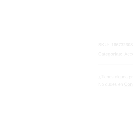
SKU:
166732308
Categorías:
Acce
¿Tienes alguna p
No dudes en
Con