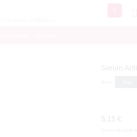
Accesorios
Mobiliario
❘
❘
❘
stra historia
Contacto
Serum Anti
Ziaja
Marca:
5,15
€
Envío calculado al