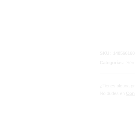
SKU:
148566160
Categorías:
Sér
¿Tienes alguna p
No dudes en
Con