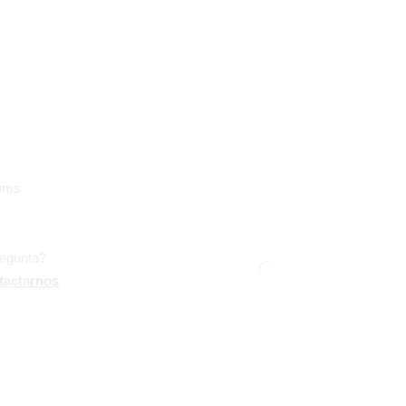
ums
regunta?
tactarnos