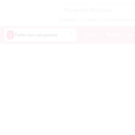
Buscar por
Maquillaje
Cosmética
Cabello
Cuidado personal
❘
❘
Todas las categorías
Inicio
Tienda
Nue