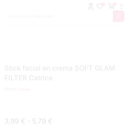
0
0
Buscar por
Maquillaje
Stick facial en crema SOFT GLAM
FILTER Catrice
Marca:
Catrice
3,99
€
-
5,79
€