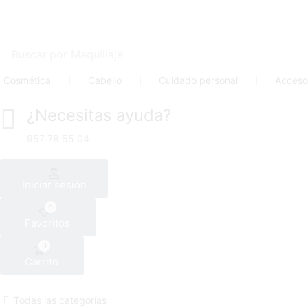
Buscar por
Maquillaje
Cosmética
❘
Cabello
❘
Cuidado personal
❘
Acceso
¿Necesitas ayuda?
957 78 55 04
Iniciar sesión
0
Favoritos
0
Carrito
Todas las categorías