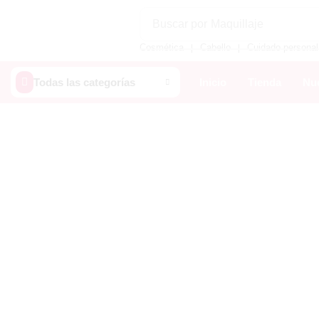
Buscar por
Maquillaje
Cosmética
Cabello
Cuidado personal
❘
❘
Todas las categorías
Inicio
Tienda
Nue