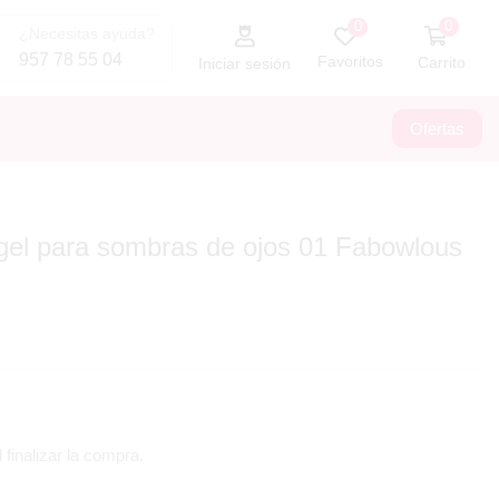
0
0
¿Necesitas ayuda?
957 78 55 04
Favoritos
Carrito
Iniciar sesión
Ofertas
gel para sombras de ojos 01 Fabowlous
 finalizar la compra.