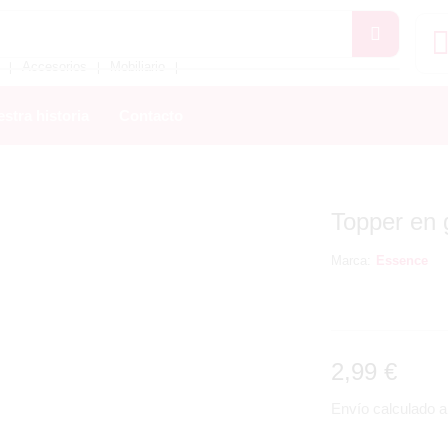
Accesorios
Mobiliario
❘
❘
❘
stra historia
Contacto
Topper en 
Marca:
Essence
2,99
€
Envío calculado al