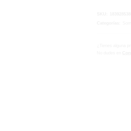
SKU:
183928538
Categorías:
Som
¿Tienes alguna p
No dudes en
Con