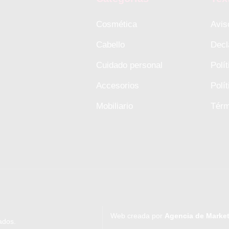
Cosmética
Avis
Cabello
Decl
Cuidado personal
Polí
Accesorios
Polí
Mobiliario
Térm
Web creada por
Agencia de Market
vados.