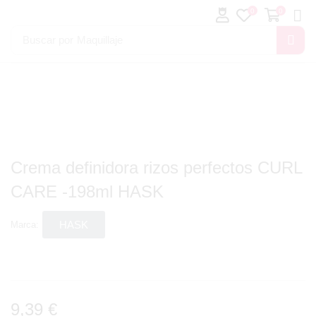
0
0
Buscar por
Maquillaje
Crema definidora rizos perfectos CURL
CARE -198ml HASK
HASK
Marca:
9,39
€