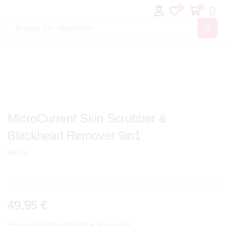
0
0
Buscar por
Maquillaje
MicroCurrent Skin Scrubber &
Blackhead Remover 9in1
Marca:
49,95
€
Envío calculado al finalizar la compra.