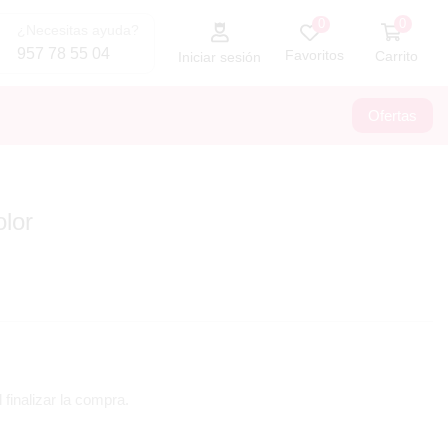
0
0
¿Necesitas ayuda?
957 78 55 04
Favoritos
Carrito
Iniciar sesión
Ofertas
lor
 finalizar la compra.