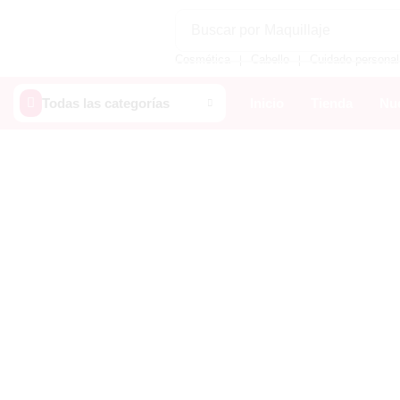
Buscar por
Maquillaje
Cosmética
Cabello
Cuidado personal
❘
❘
Todas las categorías
Inicio
Tienda
Nue