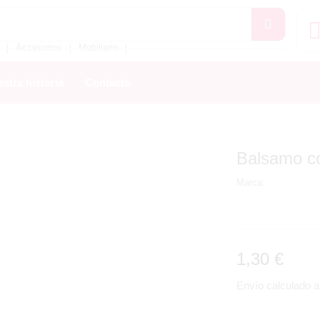
Accesorios
Mobiliario
❘
❘
❘
stra historia
Contacto
Balsamo co
Marca:
1,30
€
Envío calculado al