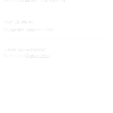
Envío calculado al finalizar la compra.
SKU:
181306741
Categorías:
Labiales líquidos
¿Tienes alguna pregunta?
No dudes en
Contactarnos