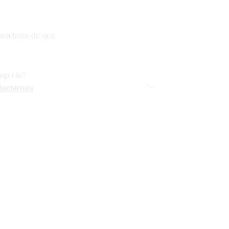
neadores de ojos
regunta?
tactarnos