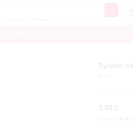
Accesorios
Mobiliario
❘
❘
❘
stra historia
Contacto
Eyeliner ro
Marca:
3,59
€
Envío calculado al