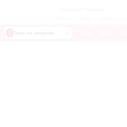
Buscar por
Maquillaje
Cosmética
Cabello
Cuidado personal
❘
❘
Todas las categorías
Inicio
Tienda
Nue