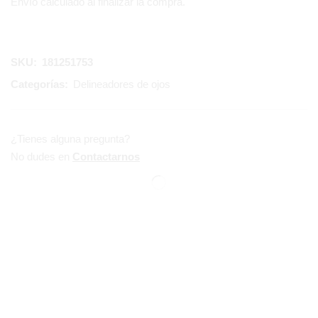
Envío calculado al finalizar la compra.
SKU:
181251753
Categorías:
Delineadores de ojos
¿Tienes alguna pregunta?
No dudes en
Contactarnos