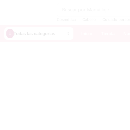
Buscar por
Maquillaje
❘
❘
Cosmética
Cabello
Cuidado perso
Todas las categorías
Inicio
Tienda
Nue