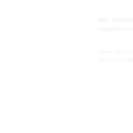
SKU:
167506120
Categorías:
Acce
¿Tienes alguna p
No dudes en
Con